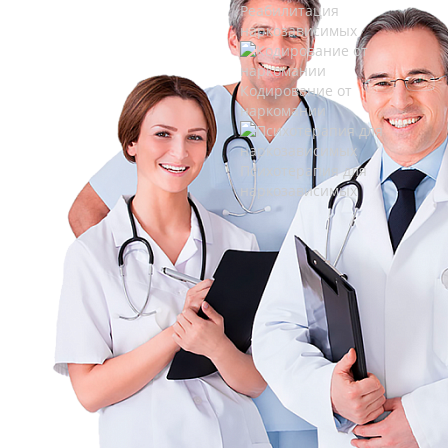
Реабилитация
наркозависимых
Кодирование от
наркомании
Психотерапия для
наркозависимых