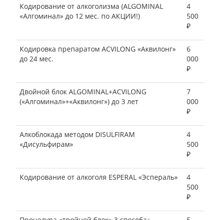
Кодирование от алкоголизма (ALGOMINAL
4
«Алгоминал» до 12 мес. по АКЦИИ!)
500
₽
Кодировка препаратом ACVILONG «Аквилонг»
6
до 24 мес.
000
₽
Двойной блок ALGOMINAL+ACVILONG
7
(«Алгоминал»+«Аквилонг») до 3 лет
000
₽
Алкоблокада методом DISULFIRAM
4
«Дисульфирам»
500
₽
Кодирование от алкоголя ESPERAL «Эспераль»
4
500
₽
Процедура «тройной блок» 3 способа+
5