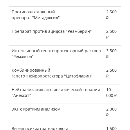
Противоалкогольный
2 500
препарат "Метадоксил"
₽
Препарат против ацидоза "Реамберин"
2 500
₽
Интенсивный гепатопротекторный раствор
3 500
"Ремаксол"
₽
Комбинированный
2 500
гепато+нейропротектора "Цитофлавин"
₽
Нейтрализация анксиолитической терапии
10
"Анексат"
000 ₽
ЭКГ с кратким анализом
2 000
₽
Выезд психиатра-нарколога
1 500