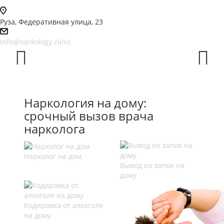
Руза, Федеративная улица, 23
info@narkology.clinic
Prev
Next
Наркология на дому:
срочный вызов врача
нарколога
Нарколог на дом
Вывод из запоя на
дому
Кодировка от алкоголя
на дому