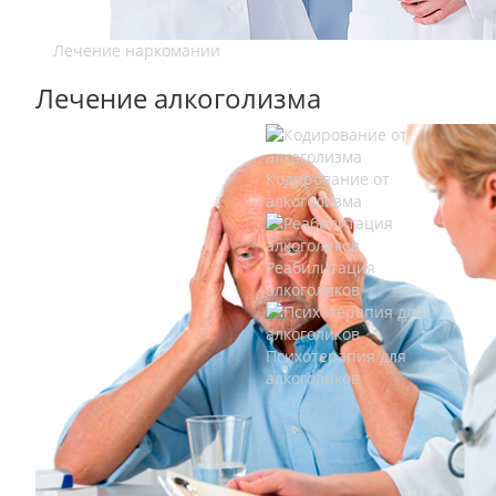
Лечение наркомании
Лечение алкоголизма
Кодирование от
алкоголизма
Реабилитация
алкоголиков
Психотерапия для
алкоголиков