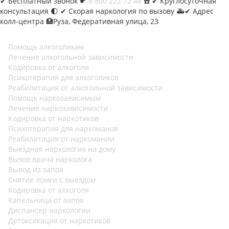
✔︎
Бесплатный звонок ☛
8 800 222 72 48
☎️ ✔︎ Круглосуточная
консультация 🌓 ✔︎ Скорая наркология по вызову 🚑✔︎ Адрес
колл-центра 🏥Руза, Федеративная улица, 23
Помощь алкоголикам
Лечение алкогольной зависимости
Кодировка от алкоголя
Психотерапия для алкоголиков
Реабилитация от алкогольной зависимости
Помощь наркозависимым
Лечение наркозависимости
Кодировка от наркотиков
Психотерапия для наркоманов
Реабилитация от наркомании
Выездная наркология на дому
Вызов врача нарколога
Вывод из запоя
Снятие ломки с выездом
Кодировка от алкоголя
Капельница от запоя
Диспансер наркологии
Детоксикация от наркотиков